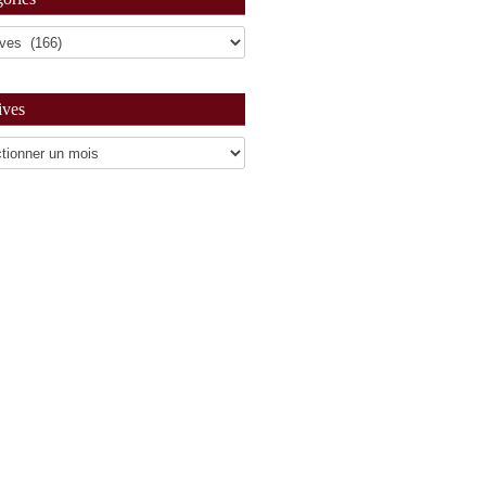
ives
es