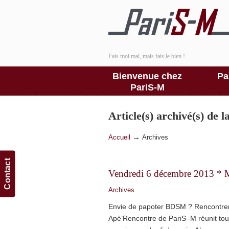
Fais moi mal, mais fais le bien !
Bienvenue chez
Pa
PariS-M
Article(s) archivé(s) de 
→
Accueil
Archives
Contact
Vendredi 6 décembre 2013 * 
Archives
Envie de papoter BDSM ? Rencontre
Apé’Rencontre de PariS–M réunit to