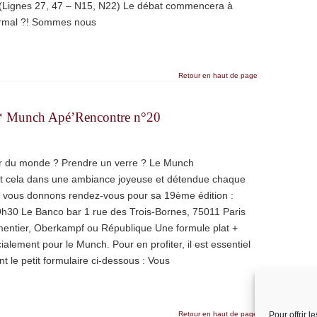
(Lignes 27, 47 – N15, N22) Le débat commencera à
ormal ?! Sommes nous
Retour en haut de page
* Munch Apé’Rencontre n°20
r du monde ? Prendre un verre ? Le Munch
ut cela dans une ambiance joyeuse et détendue chaque
s vous donnons rendez-vous pour sa 19ème édition :
9h30 Le Banco bar 1 rue des Trois-Bornes, 75011 Paris
mentier, Oberkampf ou République Une formule plat +
alement pour le Munch. Pour en profiter, il est essentiel
 le petit formulaire ci-dessous : Vous
Retour en haut de page
Pour offrir 