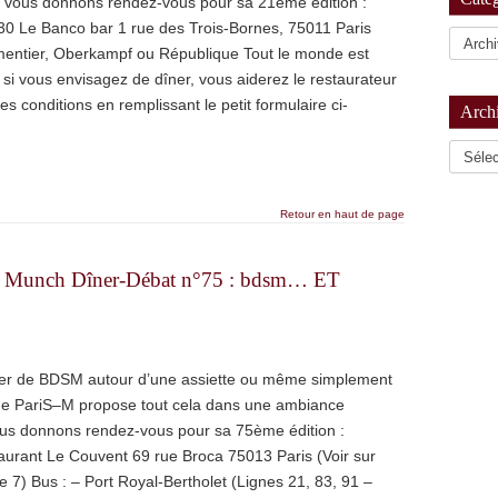
s vous donnons rendez-vous pour sa 21ème édition :
30 Le Banco bar 1 rue des Trois-Bornes, 75011 Paris
mentier, Oberkampf ou République Tout le monde est
i vous envisagez de dîner, vous aiderez le restaurateur
es conditions en remplissant le petit formulaire ci-
Arch
Archiv
Retour en haut de page
* Munch Dîner-Débat n°75 : bdsm… ET
ler de BDSM autour d’une assiette ou même simplement
de PariS–M propose tout cela dans une ambiance
vous donnons rendez-vous pour sa 75ème édition :
urant Le Couvent 69 rue Broca 75013 Paris (Voir sur
 7) Bus : – Port Royal-Bertholet (Lignes 21, 83, 91 –