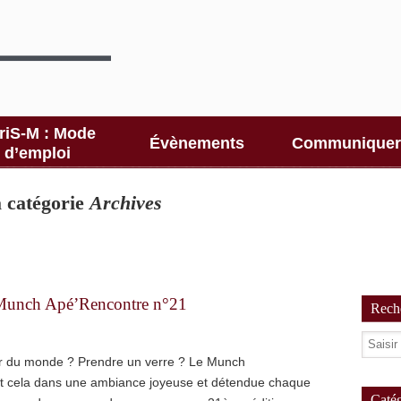
riS-M : Mode
Évènements
Communiquer
d’emploi
la catégorie
Archives
Munch Apé’Rencontre n°21
Reche
r du monde ? Prendre un verre ? Le Munch
ut cela dans une ambiance joyeuse et détendue chaque
Catég