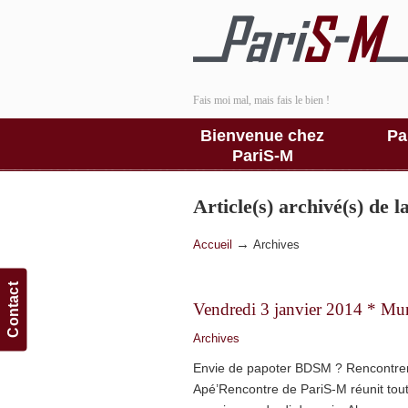
Fais moi mal, mais fais le bien !
Bienvenue chez
Pa
PariS-M
Article(s) archivé(s) de 
→
Accueil
Archives
Contact
Vendredi 3 janvier 2014 * M
Archives
Envie de papoter BDSM ? Rencontre
Apé’Rencontre de PariS-M réunit to