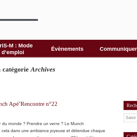
riS-M : Mode
Évènements
Communiquer
d’emploi
la catégorie
Archives
unch Apé’Rencontre n°22
Reche
r du monde ? Prendre un verre ? Le Munch
ut cela dans une ambiance joyeuse et détendue chaque
Catég