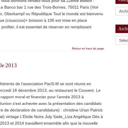
s vous donnons rendez-vous pour sa 22ème édition :
 Le Banco bar 1 rue des Trois-Bornes, 75011 Paris (Voir
er, Oberkampf ou République Tout le monde est bienvenu
ue (couscous)+ boisson à 10€ est mise en place
rofiter, il est essentiel de réserver en remplissant
Arch
Archiv
Retour en haut de page
ale 2013
érents de l’association PariS-M se sont réunis en
rcredi 18 décembre 2013, au restaurant le Couvent. Le
rapport moral et financier pour l’année 2013 à
réunion s’est achevée avec la présentation des candidats
e de déclaration de candidature) : christine Urian Patrick
at) vintage L’Etoile Noire July Sade_Liza Angélique Dès à
2013 et 2014 travaillent ensemble afin que la nouvelle