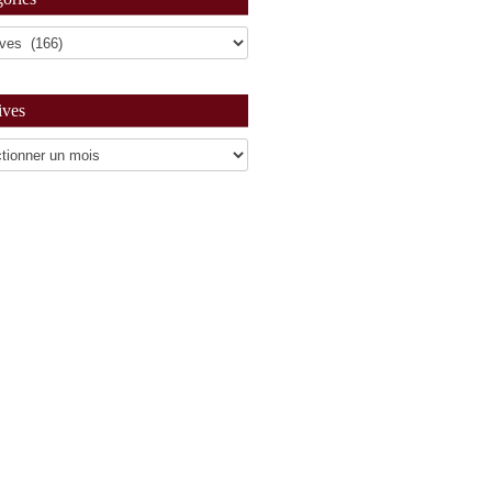
ives
es