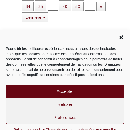
34
35
...
40
50
...
»
Dernière »
Rechercher dans le site
Pour offrir les meilleures expériences, nous utilisons des technologies
telles que les cookies pour stocker et/ou accéder aux informations des
appareils. Le fait de consentir à ces technologies nous permettra de traiter
des données telles que le comportement de navigation ou les ID uniques
Catégories
sur ce site. Le fait de ne pas consentir ou de retirer son consentement peut
avoir un effet négatif sur certaines caractéristiques et fonctions.
Accepter
Archives
Archives
Refuser
Préférences
PariS-M © 2011-2026 un site
wordpress
Politique de cookies
Charte de gestion des données personnelles