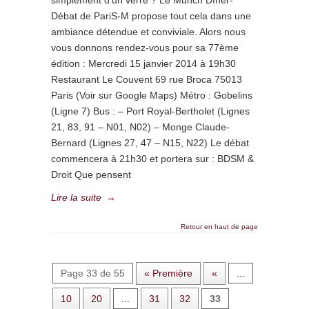
simplement d’un verre ? Le Munch Dîner-
Débat de PariS-M propose tout cela dans une
ambiance détendue et conviviale. Alors nous
vous donnons rendez-vous pour sa 77ème
édition : Mercredi 15 janvier 2014 à 19h30
Restaurant Le Couvent 69 rue Broca 75013
Paris (Voir sur Google Maps) Métro : Gobelins
(Ligne 7) Bus : – Port Royal-Bertholet (Lignes
21, 83, 91 – N01, N02) – Monge Claude-
Bernard (Lignes 27, 47 – N15, N22) Le débat
commencera à 21h30 et portera sur : BDSM &
Droit Que pensent
Lire la suite
→
Retour en haut de page
Page 33 de 55
« Première
«
...
10
20
...
31
32
33