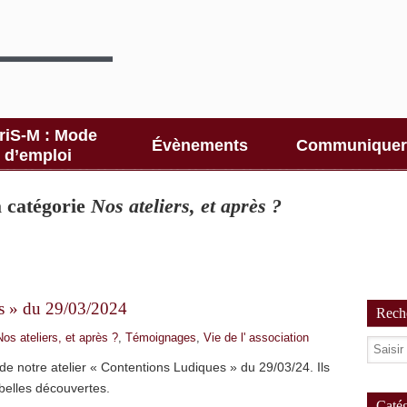
riS-M : Mode
Évènements
Communiquer
d’emploi
la catégorie
Nos ateliers, et après ?
es » du 29/03/2024
Reche
Nos ateliers, et après ?
,
Témoignages
,
Vie de l' association
de notre atelier « Contentions Ludiques » du 29/03/24. Ils
 belles découvertes.
Catég