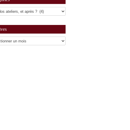
ives
es