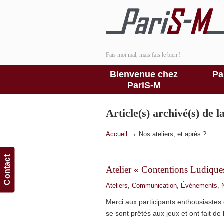
Fais moi mal, mais fais le bien !
Bienvenue chez
Pa
PariS-M
Article(s) archivé(s) de 
→
Accueil
Nos ateliers, et après ?
Contact
Atelier « Contentions Ludiqu
Ateliers
,
Communication
,
Évènements
,
Merci aux participants enthousiastes 
se sont prêtés aux jeux et ont fait de