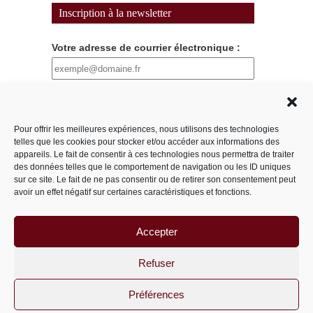
Inscription à la newsletter
Votre adresse de courrier électronique :
Pseudo
Pour offrir les meilleures expériences, nous utilisons des technologies
telles que les cookies pour stocker et/ou accéder aux informations des
Nous utilisons MailChimp comme plateforme
appareils. Le fait de consentir à ces technologies nous permettra de traiter
marketing. En cliquant ci-dessous pour vous
des données telles que le comportement de navigation ou les ID uniques
abonner, vous reconnaissez que vos
sur ce site. Le fait de ne pas consentir ou de retirer son consentement peut
avoir un effet négatif sur certaines caractéristiques et fonctions.
informations seront transférées à Mailchimp
pour traitement.
En savoir plus sur les
pratiques de confidentialité de Mailchimp ici.
Accepter
Refuser
Préférences