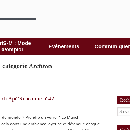
riS-M : Mode
Évènements
Communiquer
d’emploi
la catégorie
Archives
nch Apé’Rencontre n°42
Reche
r du monde ? Prendre un verre ? Le Munch
ut cela dans une ambiance joyeuse et détendue chaque
Catég