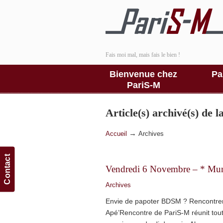
Fais moi mal, mais fais le bien !
Bienvenue chez
Pa
PariS-M
Article(s) archivé(s) de 
→
Accueil
Archives
Contact
Vendredi 6 Novembre – * Mu
Archives
Envie de papoter BDSM ? Rencontre
Apé’Rencontre de PariS-M réunit to