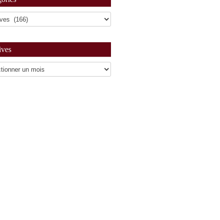
ives
es