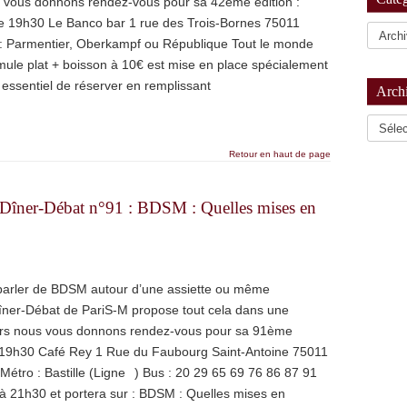
s vous donnons rendez-vous pour sa 42ème édition :
e 19h30 Le Banco bar 1 rue des Trois-Bornes 75011
 : Parmentier, Oberkampf ou République Tout le monde
ule plat + boisson à 10€ est mise en place spécialement
t essentiel de réserver en remplissant
Arch
Archiv
Retour en haut de page
Dîner-Débat n°91 : BDSM : Quelles mises en
parler de BDSM autour d’une assiette ou même
îner-Débat de PariS-M propose tout cela dans une
lors nous vous donnons rendez-vous pour sa 91ème
à 19h30 Café Rey 1 Rue du Faubourg Saint-Antoine 75011
Métro : Bastille (Ligne ) Bus : 20 29 65 69 76 86 87 91
21h30 et portera sur : BDSM : Quelles mises en