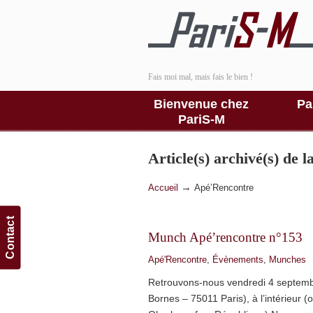
Fais moi mal, mais fais le bien !
Bienvenue chez
Pa
PariS-M
Article(s) archivé(s) de 
→
Accueil
Apé’Rencontre
Contact
Munch Apé’rencontre n°153
Apé'Rencontre
,
Évènements
,
Munches
Retrouvons-nous vendredi 4 septembr
Bornes – 75011 Paris), à l’intérieur (