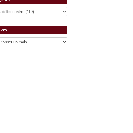
ives
es