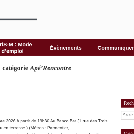
riS-M : Mode
Évènements
Communiquer
d’emploi
la catégorie
Apé’Rencontre
Reche
e 2026 à partir de 19h30 Au Banco Bar (1 rue des Trois
ou en terrasse.) (Métros : Parmentier,
Catég