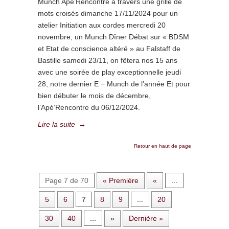
Munch Apé’Rencontre à travers une grille de
mots croisés dimanche 17/11/2024 pour un
atelier Initiation aux cordes mercredi 20
novembre, un Munch Dîner Débat sur « BDSM
et Etat de conscience altéré » au Falstaff de
Bastille samedi 23/11, on fêtera nos 15 ans
avec une soirée de play exceptionnelle jeudi
28, notre dernier E − Munch de l’année Et pour
bien débuter le mois de décembre,
l’Apé’Rencontre du 06/12/2024.
Lire la suite
→
Retour en haut de page
Page 7 de 70
« Première
«
...
5
6
7
8
9
...
20
30
40
...
»
Dernière »