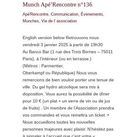
Munch Apé’Rencontre n°136
Apé'Rencontre
,
Communication
,
Évènements
,
Munches
,
Vie de l' association
English version below Retrouvons nous
vendredi 3 janvier 2025 à partir de 19h30
Au Banco Bar (1 rue des Trois Bornes – 75011
Paris), à l’intérieur (ou en terrasse.)
(Métros : Parmentier,
Oberkampf ou République) Nous vous
remercions de bien vouloir porter une tenue de
ville. Du gel hydro alcoolique sera mis à
disposition. Vous aurez la possibilité de dîner
pour 10 € (un plat + un verre de vin ou de jus
de fruits) . Un membre de l’Association prendra
vos commandes et vous remettra un ticket. •
Nous accueillons toutes les nouvelles
personnes majeures avec plaisir. N’hésitez pas
à signaler à l’accueil que c’est votre «