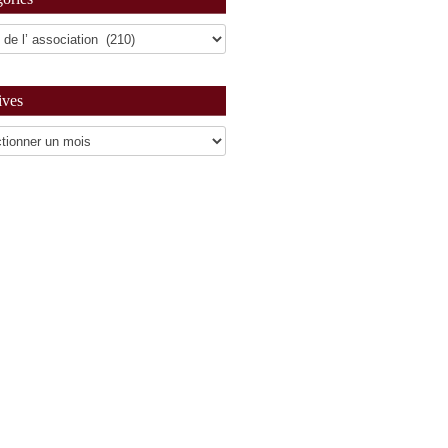
ives
es