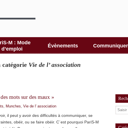
riS-M : Mode
Évènements
Communiquer
d’emploi
la catégorie
Vie de l’ association
es mots sur des maux »
Reche
ts
,
Munches
,
Vie de l' association
ir, il peut y avoir des difficultés à communiquer, se
intes, obéir, ou se faire obéir. C´est pourquoi PariS-M
Catég