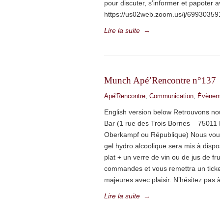
pour discuter, s’informer et papoter 
https://us02web.zoom.us/j/6993
Lire la suite
→
Munch Apé’Rencontre n°137
Apé'Rencontre
,
Communication
,
Évènem
English version below Retrouvons no
Bar (1 rue des Trois Bornes – 75011 Pa
Oberkampf ou République) Nous vous 
gel hydro alcoolique sera mis à dispos
plat + un verre de vin ou de jus de f
commandes et vous remettra un ticket
majeures avec plaisir. N’hésitez pas à
Lire la suite
→