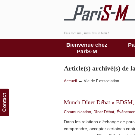
Fais moi mal, mais fais le bien !
Bienvenue chez
Pa
PariS-M
Article(s) archivé(s) de 
→
Accueil
Vie de l’ association
Contact
Munch Dîner Débat « BDSM, d
Communication
,
Dîner Débat
,
Évènemen
Dans les relations d’échange de pouvo
comprendre, accepter certaines contra