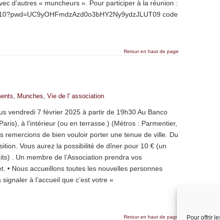
avec d’autres « muncheurs ». Pour participer à la réunion :
035910?pwd=UC9yOHFmdzAzd0o3bHY2Ny9ydzJLUT09 code
Retour en haut de page
ents
,
Munches
,
Vie de l' association
us vendredi 7 février 2025 à partir de 19h30 Au Banco
ris), à l’intérieur (ou en terrasse.) (Métros : Parmentier,
remercions de bien vouloir porter une tenue de ville. Du
ition. Vous aurez la possibilité de dîner pour 10 € (un
ruits) . Un membre de l’Association prendra vos
. • Nous accueillons toutes les nouvelles personnes
 signaler à l’accueil que c’est votre «
Retour en haut de page
Pour offrir 