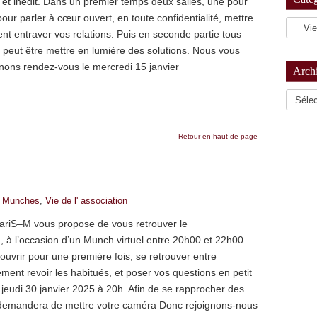
et inédit. Dans un premier temps deux salles, une pour
pour parler à cœur ouvert, en toute confidentialité, mettre
nt entraver vos relations. Puis en seconde partie tous
peut être mettre en lumière des solutions. Nous vous
ons rendez-vous le mercredi 15 janvier
Arch
Archiv
Retour en haut de page
,
Munches
,
Vie de l' association
PariS–M vous propose de vous retrouver le
 », à l’occasion d’un Munch virtuel entre 20h00 et 22h00.
ouvrir pour une première fois, se retrouver entre
ent revoir les habitués, et poser vos questions en petit
 jeudi 30 janvier 2025 à 20h. Afin de se rapprocher des
 demandera de mettre votre caméra Donc rejoignons-nous