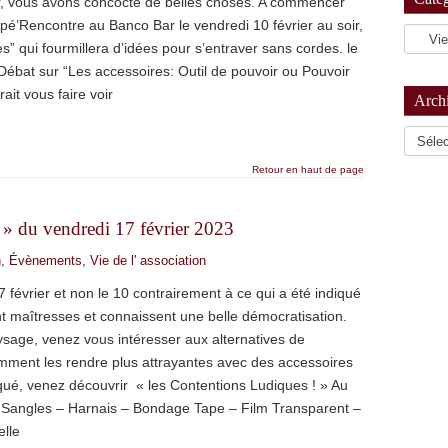
er, vous avons concocté de belles choses. A commencer
pé’Rencontre au Banco Bar le vendredi 10 février au soir,
ues” qui fourmillera d’idées pour s’entraver sans cordes. le
Débat sur “Les accessoires: Outil de pouvoir ou Pouvoir
ait vous faire voir
Arch
Archiv
Retour en haut de page
 » du vendredi 17 février 2023
n
,
Évènements
,
Vie de l' association
17 février et non le 10 contrairement à ce qui a été indiqué
ont maîtresses et connaissent une belle démocratisation.
ysage, venez vous intéresser aux alternatives de
mment les rendre plus attrayantes avec des accessoires
iqué, venez découvrir « les Contentions Ludiques ! » Au
Sangles – Harnais – Bondage Tape – Film Transparent –
elle