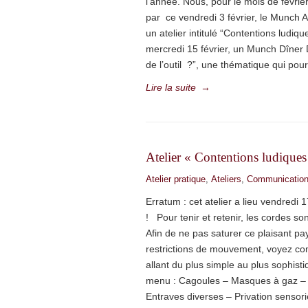
l’année. Nous, pour le mois de févri
par ce vendredi 3 février, le Munch A
un atelier intitulé “Contentions ludiq
mercredi 15 février, un Munch Dîner 
de l’outil ?”, une thématique qui pourr
Lire la suite
→
Atelier « Contentions ludiques
Atelier pratique
,
Ateliers
,
Communicatio
Erratum : cet atelier a lieu vendredi 
! Pour tenir et retenir, les cordes s
Afin de ne pas saturer ce plaisant pa
restrictions de mouvement, voyez co
allant du plus simple au plus sophist
menu : Cagoules – Masques à gaz – 
Entraves diverses – Privation sensori