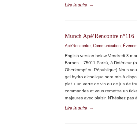
Lire la suite
→
Munch Apé’Rencontre n°116
Apé'Rencontre
,
Communication
,
Évènem
English version below Vendredi 3 mar
Bornes – 75011 Paris), à l’intérieur (
Oberkampf ou République) Nous vous 
gel hydro alcoolique sera mis à dispos
plat + un verre de vin ou de jus de f
commandes et vous remettra un ticket
majeures avec plaisir. N’hésitez pas à
Lire la suite
→