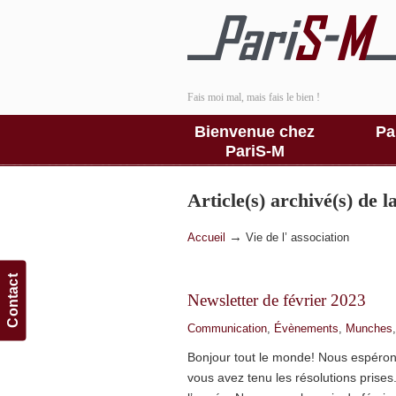
Fais moi mal, mais fais le bien !
Bienvenue chez
Pa
PariS-M
Article(s) archivé(s) de 
→
Accueil
Vie de l’ association
Contact
Newsletter de février 2023
Communication
,
Évènements
,
Munches
Bonjour tout le monde! Nous espéron
vous avez tenu les résolutions prise