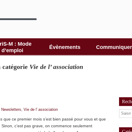
riS-M : Mode
Évènements
Communiquer
d’emploi
la catégorie
Vie de l’ association
Reche
,
Newsletters
,
Vie de l' association
s que ce premier mois s’est bien passé pour vous et que
s. Sinon, c’est pas grave, on commence seulement
Catég