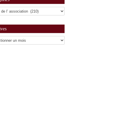
ives
es