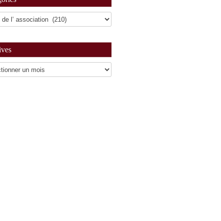
ives
es