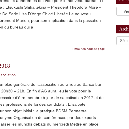
érents et adhérentes ont voté pour le nouveau bureau. Le
e : Etsukushi Shihaitekina – Président Théodora More –
e Do Sade Liza D’Ange Chloé Libérée Le nouveau
lièrement Marion, pour son implication dans la passation
on du bureau qui a
Arch
Archiv
Retour en haut de page
 2018
ssociation
mblée générale de l’association aura lieu au Banco bar
20h30 – 21h. En fin d’AG aura lieu le vote pour le
cessaire d’être membre à jour de sa cotisation 2017 et de
es professions de foi des candidats : Elisalbete
ur son objet initial : la pratique BDSM Permettre
donyme Organisation de conférences par des experts
ualiser les munchs débats du mercredi Mettre en place