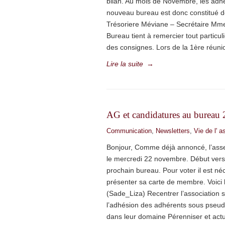
bilan. Au mois de Novembre, les adh
nouveau bureau est donc constitué d
Trésoriere Méviane – Secrétaire Mm
Bureau tient à remercier tout particu
des consignes. Lors de la 1ère réuni
Lire la suite
→
AG et candidatures au bureau
Communication
,
Newsletters
,
Vie de l' a
Bonjour, Comme déjà annoncé, l’asse
le mercredi 22 novembre. Début vers 
prochain bureau. Pour voter il est né
présenter sa carte de membre. Voici l
(Sade_Liza) Recentrer l’association s
l’adhésion des adhérents sous pseu
dans leur domaine Pérenniser et act