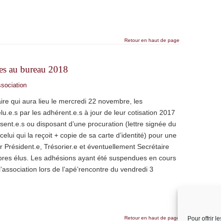
Retour en haut de page
res au bureau 2018
ssociation
re qui aura lieu le mercredi 22 novembre, les
u.e.s par les adhérent.e.s à jour de leur cotisation 2017
ent.e.s ou disposant d’une procuration (lettre signée du
lui qui la reçoit + copie de sa carte d’identité) pour une
ir Président.e, Trésorier.e et éventuellement Secrétaire
mbres élus. Les adhésions ayant été suspendues en cours
l’association lors de l’apé’rencontre du vendredi 3
Retour en haut de page
Pour offrir 