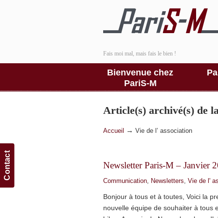
Fais moi mal, mais fais le bien !
Bienvenue chez
Pa
PariS-M
Article(s) archivé(s) de 
→
Accueil
Vie de l’ association
Contact
Newsletter Paris-M – Janvier 
Communication
,
Newsletters
,
Vie de l' a
Bonjour à tous et à toutes, Voici la p
nouvelle équipe de souhaiter à tous e