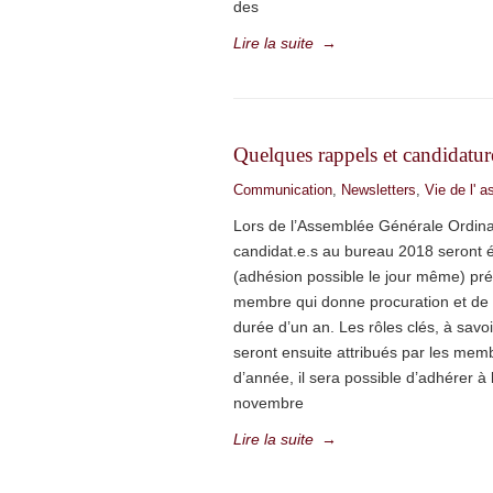
des
Lire la suite
→
Quelques rappels et candidatu
Communication
,
Newsletters
,
Vie de l' a
Lors de l’Assemblée Générale Ordinai
candidat.e.s au bureau 2018 seront él
(adhésion possible le jour même) prés
membre qui donne procuration et de ce
durée d’un an. Les rôles clés, à savo
seront ensuite attribués par les me
d’année, il sera possible d’adhérer à 
novembre
Lire la suite
→