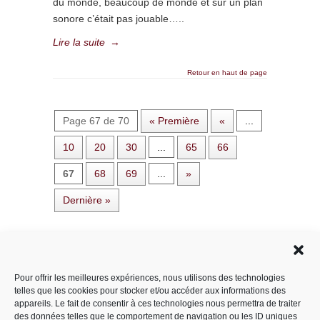
du monde, beaucoup de monde et sur un plan
sonore c’était pas jouable…..
Lire la suite
→
Retour en haut de page
Page 67 de 70
« Première
«
...
10
20
30
...
65
66
67
68
69
...
»
Dernière »
Rechercher dans le site
Pour offrir les meilleures expériences, nous utilisons des technologies
telles que les cookies pour stocker et/ou accéder aux informations des
appareils. Le fait de consentir à ces technologies nous permettra de traiter
des données telles que le comportement de navigation ou les ID uniques
Catégories