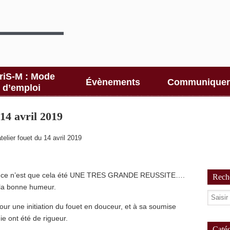
riS-M : Mode
Évènements
Communiquer
d’emploi
 14 avril 2019
’atelier fouet du 14 avril 2019
r, si ce n’est que cela été UNE TRES GRANDE REUSSITE….
Reche
t la bonne humeur.
our une initiation du fouet en douceur, et à sa soumise
ie ont été de rigueur.
Catég