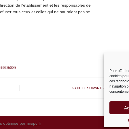
irection de l’établissement et les responsables de
 refuser tous ceux et celles qui ne sauraient pas se
ssociation
Pour offrir 
cookies pour
ces technolo
navigation ou
ARTICLE SUIVANT
consentement
Ac
ss
optimisé par
msipc.fr