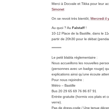
Merci à Docvale et Tikka pour leur ac
Simonet
On se revoit très bientôt,
Mercredi il 
Au quoi ? Au
Falstaff
!
10-12 Place de la Bastille, dans le 1
partir de 20h30 pour le débat (penda
********
Le petit blabla réglementaire :
Nous accueillons les nouvelles personn
(personnes avec un badge rouge) que 
explications ainsi qu’une écoute atten
Pour nous rejoindre :
Métro – Bastille
Bus 20 29 65 69 76 86 87 91
Entrée gratuite (hormis vos plats 
verre).
Pas de dress-code / Une tenue décent