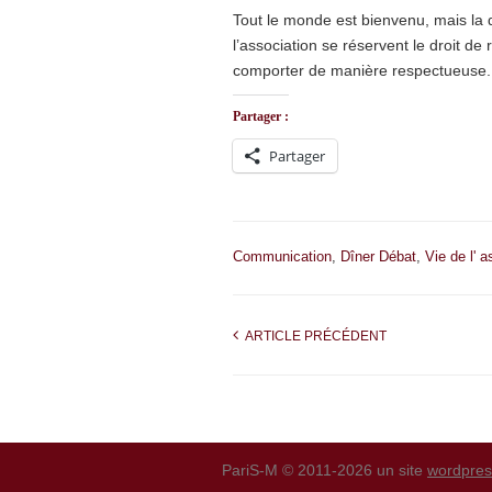
Tout le monde est bienvenu, mais la d
l’association se réservent le droit de
comporter de manière respectueuse.
Partager :
Partager
Communication
,
Dîner Débat
,
Vie de l' a
ARTICLE PRÉCÉDENT
PariS-M © 2011-2026 un site
wordpre