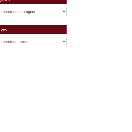
ives
es