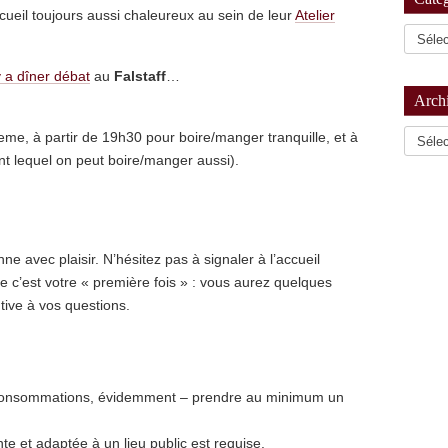
cueil toujours aussi chaleureux au sein de leur
Atelier
y a dîner débat
au
Falstaff
…
Arch
Archiv
1eme, à partir de 19h30 pour boire/manger tranquille, et à
nt lequel on peut boire/manger aussi).
e avec plaisir. N’hésitez pas à signaler à l’accueil
c’est votre « première fois » : vous aurez quelques
tive à vos questions.
et consommations, évidemment – prendre au minimum un
e et adaptée à un lieu public est requise.