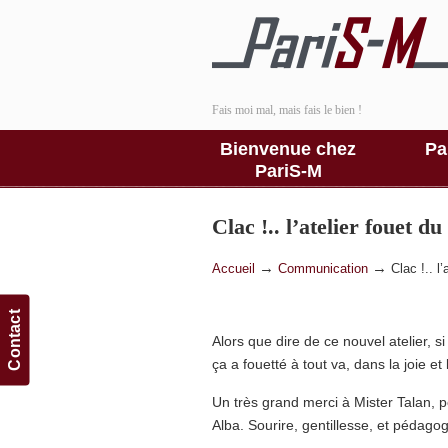
Fais moi mal, mais fais le bien !
Bienvenue chez
Pa
PariS-M
Clac !.. l’atelier fouet du
→
→
Accueil
Communication
Clac !.. l
Contact
Alors que dire de ce nouvel atelie
ça a fouetté à tout va, dans la joie e
Un très grand merci à Mister Talan, p
Alba. Sourire, gentillesse, et pédagog