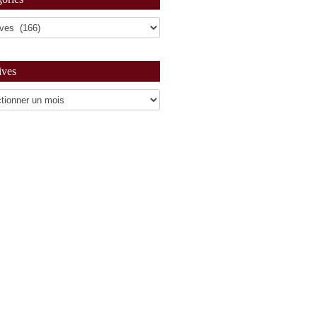
ives
es