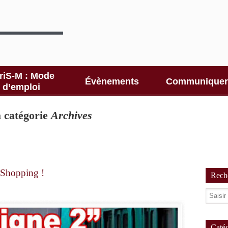
riS-M : Mode
Évènements
Communiquer
d’emploi
la catégorie
Archives
r Shopping !
Reche
Catég