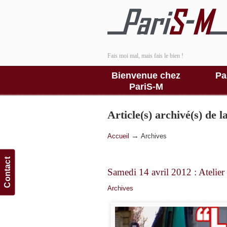
Fais moi mal, mais fais le bien !
Bienvenue chez
Pa
PariS-M
Article(s) archivé(s) de 
→
Accueil
Archives
Contact
Samedi 14 avril 2012 : Atelie
Archives