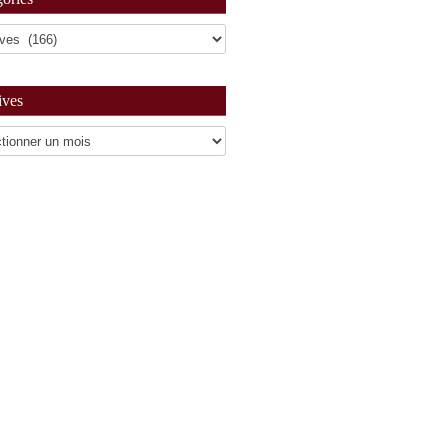
ives
es