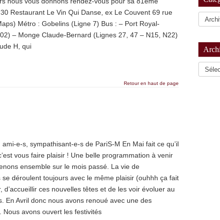
lors nous vous donnons rendez-vous pour sa 81ème
h30 Restaurant Le Vin Qui Danse, ex Le Couvent 69 rue
aps) Métro : Gobelins (Ligne 7) Bus : – Port Royal-
 N02) – Monge Claude-Bernard (Lignes 27, 47 – N15, N22)
aude H, qui
Arch
Archiv
Retour en haut de page
ami-e-s, sympathisant-e-s de PariS-M En Mai fait ce qu’il
 c’est vous faire plaisir ! Une belle programmation à venir
enons ensemble sur le mois passé. La vie de
s se déroulent toujours avec le même plaisir (ouhhh ça fait
 d’accueillir ces nouvelles têtes et de les voir évoluer au
ns. En Avril donc nous avons renoué avec une des
rs. Nous avons ouvert les festivités