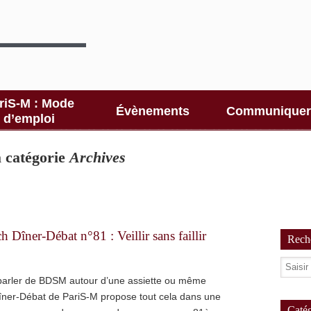
riS-M : Mode
Évènements
Communiquer
d’emploi
la catégorie
Archives
îner-Débat n°81 : Veillir sans faillir
Reche
parler de BDSM autour d’une assiette ou même
îner-Débat de PariS-M propose tout cela dans une
Catég