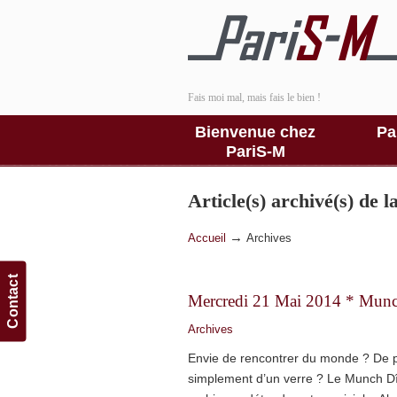
Fais moi mal, mais fais le bien !
Bienvenue chez
Pa
PariS-M
Article(s) archivé(s) de 
→
Accueil
Archives
Contact
Mercredi 21 Mai 2014 * Munch D
Archives
Envie de rencontrer du monde ? De 
simplement d’un verre ? Le Munch D