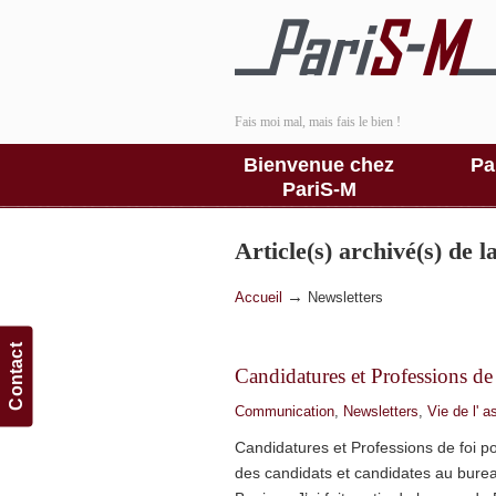
Fais moi mal, mais fais le bien !
Bienvenue chez
Pa
PariS-M
Article(s) archivé(s) de 
→
Accueil
Newsletters
Contact
Candidatures et Professions de
Communication
,
Newsletters
,
Vie de l' a
Candidatures et Professions de foi po
des candidats et candidates au bur