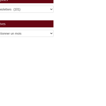
ives
es