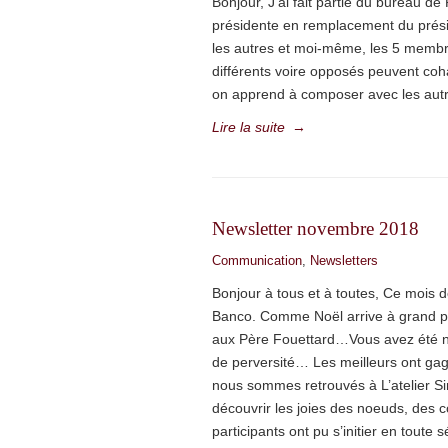
Bonjour, J’ai fait partie du bureau 
présidente en remplacement du prési
les autres et moi-même, les 5 memb
différents voire opposés peuvent coha
on apprend à composer avec les autr
Lire la suite
→
Newsletter novembre 2018
Communication
,
Newsletters
Bonjour à tous et à toutes, Ce mois
Banco. Comme Noël arrive à grand pas,
aux Père Fouettard…Vous avez été n
de perversité… Les meilleurs ont ga
nous sommes retrouvés à L’atelier Si
découvrir les joies des noeuds, des c
participants ont pu s’initier en toute s