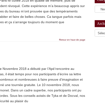
de Paris-M cuvée 2018 en qualité de membre, puis de
dent révoqué. Cette expérience m’a beaucoup appris sur
res du bureau m’ont prouvée que des tempéraments
biter et faire de belles choses. Ca tangue parfois mais
es et ça s’arrange toujours du moment que
Arch
Archiv
Retour en haut de page
 de Novembre 2018 a débuté par l’Apé’rencontre au
 il était temps pour nos participants d’écrire sa lettre
ombreux et nombreuses à faire preuve d’imagination et
gné une tournée gratuite. Le 10 novembre 2018, nous
monet. Dans un cadre superbe, nos participants ont pu
ordes. Sous les conseils avisés de Tyka et de Docval, nos
écurité au plaisir du