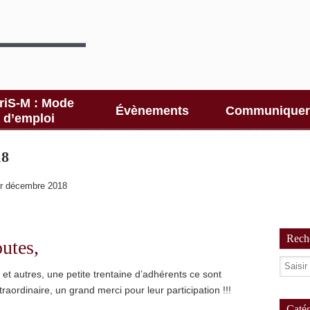
riS-M : Mode
Évènements
Communiquer
d’emploi
18
er décembre 2018
Reche
outes,
 et autres, une petite trentaine d’adhérents ce sont
aordinaire, un grand merci pour leur participation !!!
Catég