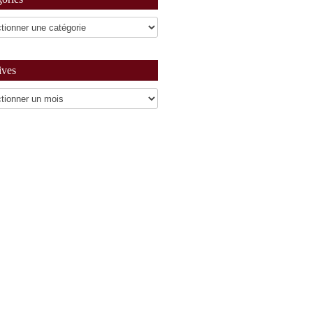
ives
es