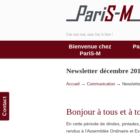
Fais moi mal, mais fais le bien !
Bienvenue chez
Pa
PariS-M
Newsletter décembre 20
→
→
Accueil
Communication
Newslett
Contact
Bonjour à tous et à t
En cette période de dindes, pintades,
rendus à l’Assemblée Ordinaire et Extr