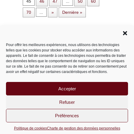
45
46
47
...
50
60
70
...
»
Dernière »
Rechercher dans le site
Pour offrir les meilleures expériences, nous utilisons des technologies
telles que les cookies pour stocker et/ou accéder aux informations des
appareils. Le fait de consentir à ces technologies nous permettra de traiter
des données telles que le comportement de navigation ou les ID uniques
Catégories
sur ce site. Le fait de ne pas consentir ou de retirer son consentement peut
avoir un effet négatif sur certaines caractéristiques et fonctions.
Accepter
Archives
Archives
Refuser
Préférences
PariS-M © 2011-2026 un site
wordpress
Politique de cookies
Charte de gestion des données personnelles
optimisé par
msipc.fr