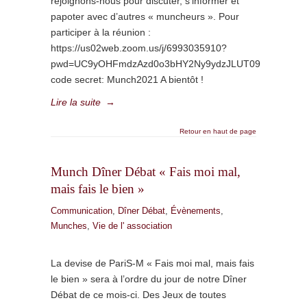
rejoignons-nous pour discuter, s’informer et
papoter avec d’autres « muncheurs ». Pour
participer à la réunion :
https://us02web.zoom.us/j/6993035910?
pwd=UC9yOHFmdzAzd0o3bHY2Ny9ydzJLUT09
code secret: Munch2021 A bientôt !
Lire la suite
→
Retour en haut de page
Munch Dîner Débat « Fais moi mal,
mais fais le bien »
Communication
,
Dîner Débat
,
Évènements
,
Munches
,
Vie de l' association
La devise de PariS-M « Fais moi mal, mais fais
le bien » sera à l’ordre du jour de notre Dîner
Débat de ce mois-ci. Des Jeux de toutes