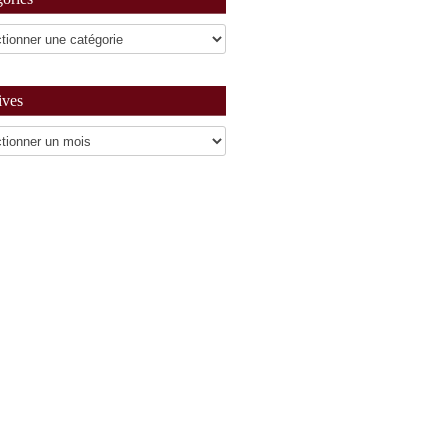
ives
es