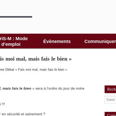
riS-M : Mode
Évènements
Communiquer
d’emploi
 moi mal, mais fais le bien »
er Débat « Fais moi mal, mais fais le bien »
, mais fais le bien
» sera à l’ordre du jour de notre
Reche
 !!!
en sécurité et sainement ?
Catég