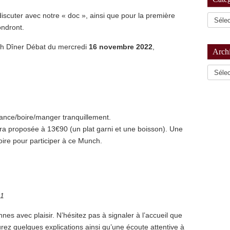
discuter avec notre « doc », ainsi que pour la première
ondront.
ch Dîner Débat du mercredi
16 novembre 2022
,
Arch
Archiv
sance/boire/manger tranquillement.
era proposée à 13€90 (un plat garni et une boisson). Une
oire pour participer à ce Munch.
91
nes avec plaisir. N’hésitez pas à signaler à l’accueil que
urez quelques explications ainsi qu’une écoute attentive à