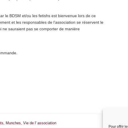
r le BDSM et/ou les fetishs est bienvenue lors de ce
sement et les responsables de l’association se réservent le
qui ne sauraient pas se comporter de manière
commande.
ts
,
Munches
,
Vie de l' association
Pour offrir 