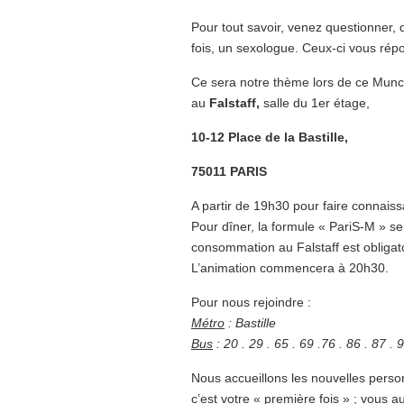
Pour tout savoir, venez questionner, 
fois, un sexologue. Ceux-ci vous rép
Ce sera notre thème lors de ce Mun
au
Falstaff,
salle du 1er étage,
10-12 Place de la Bastille,
75011 PARIS
A partir de 19h30 pour faire connais
Pour dîner, la formule « PariS-M » s
consommation au Falstaff est obligat
L’animation commencera à 20h30.
Pour nous rejoindre :
Métro
: Bastille
Bus
: 20 . 29 . 65 . 69 .76 . 86 . 87 . 
Nous accueillons les nouvelles person
c’est votre « première fois » ; vous a