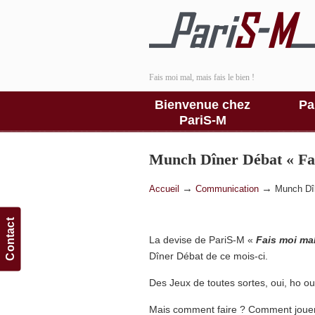
Fais moi mal, mais fais le bien !
Bienvenue chez
Pa
PariS-M
Munch Dîner Débat « Fais
→
→
Accueil
Communication
Munch Dîn
Contact
La devise de PariS-M «
Fais moi mal
Dîner Débat de ce mois-ci.
Des Jeux de toutes sortes, oui, ho oui
Mais comment faire ? Comment jouer 