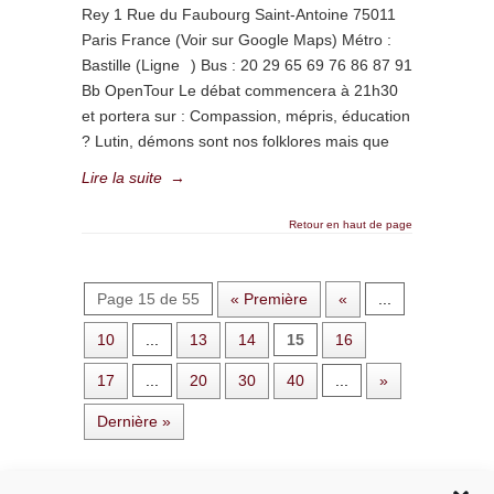
Rey 1 Rue du Faubourg Saint-Antoine 75011
Paris France (Voir sur Google Maps) Métro :
Bastille (Ligne ) Bus : 20 29 65 69 76 86 87 91
Bb OpenTour Le débat commencera à 21h30
et portera sur : Compassion, mépris, éducation
? Lutin, démons sont nos folklores mais que
Lire la suite
→
Retour en haut de page
Page 15 de 55
« Première
«
...
10
...
13
14
15
16
17
...
20
30
40
...
»
Dernière »
Rechercher dans le site