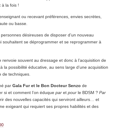
à la fois !
enseignant ou recevant préférences, envies secrètes,
haute ou basse.
nes personnes désireuses de disposer d’un nouveau
ui souhaitent se déprogrammer et se reprogrammer à
elle renvoie souvent au dressage et donc à l’acquisition de
à la possibilité éducative, au sens large d’une acquisition
e de techniques.
imé par
Gala Fur et le Bon Docteur Senzo
de
nder si et comment l’on éduque
par
et
pour
le BDSM ?
Par
ir des nouvelles capacités qui serviront ailleurs… et
ne exigeant qui requiert ses propres habilités et des
00