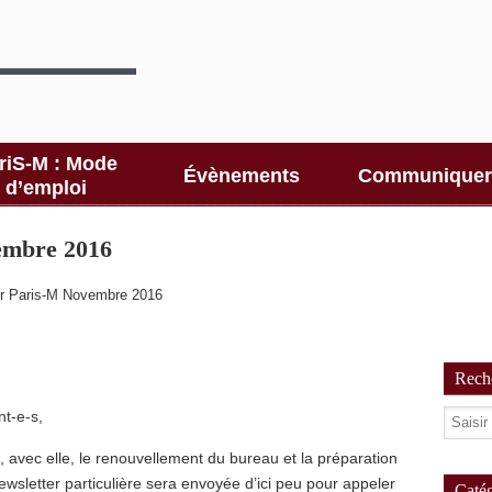
riS-M : Mode
Évènements
Communiquer
d’emploi
embre 2016
er Paris-M Novembre 2016
Reche
t-e-s,
t, avec elle, le renouvellement du bureau et la préparation
sletter particulière sera envoyée d’ici peu pour appeler
Catég