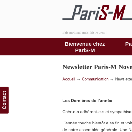
Fais moi mal, mais fais le bien !
Bienvenue chez
Pa
PariS-M
Newsletter Paris-M Nov
→
→
Accueil
Communication
Newslett
Contact
Les Dernières de l’année
Chèr-e-s adhérent-e-s et sympathisan
L’année touche bientôt à sa fin et voi
de notre assemblée générale. Une New