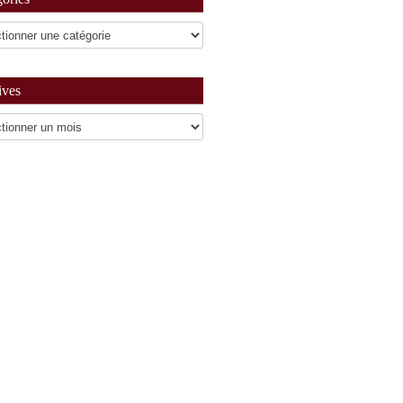
ives
es