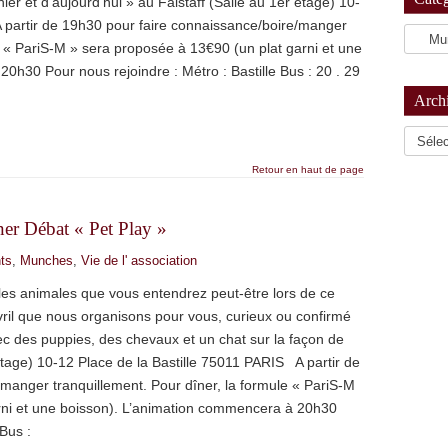
er et d’aujourd’hui » au Falstaff (Salle au 1er étage) 10-
A partir de 19h30 pour faire connaissance/boire/manger
e « PariS-M » sera proposée à 13€90 (un plat garni et une
0h30 Pour nous rejoindre : Métro : Bastille Bus : 20 . 29
Arch
Archiv
Retour en haut de page
er Débat « Pet Play »
ts
,
Munches
,
Vie de l' association
roles animales que vous entendrez peut-être lors de ce
ril que nous organisons pour vous, curieux ou confirmé
c des puppies, des chevaux et un chat sur la façon de
 étage) 10-12 Place de la Bastille 75011 PARIS A partir de
manger tranquillement. Pour dîner, la formule « PariS-M
rni et une boisson). L’animation commencera à 20h30
 Bus :