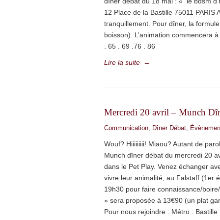
dîner débat du 18 mai : « le bdsm d’hi
12 Place de la Bastille 75011 PARIS 
tranquillement. Pour dîner, la formul
boisson). L’animation commencera à 2
. 65 . 69 .76 . 86
Lire la suite
→
Mercredi 20 avril – Munch Dîn
Communication
,
Dîner Débat
,
Évènemen
Wouf? Hiiiiiiiii! Miaou? Autant de pa
Munch dîner débat du mercredi 20 av
dans le Pet Play. Venez échanger ave
vivre leur animalité, au Falstaff (1er
19h30 pour faire connaissance/boire/
» sera proposée à 13€90 (un plat ga
Pour nous rejoindre : Métro : Bastille