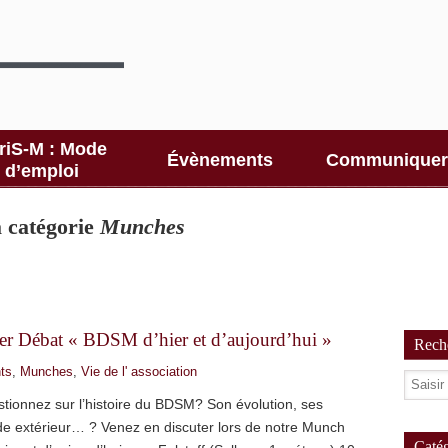
riS-M : Mode
Évènements
Communiquer
d’emploi
la catégorie
Munches
r Débat « BDSM d’hier et d’aujourd’hui »
Reche
ts
,
Munches
,
Vie de l' association
tionnez sur l’histoire du BDSM? Son évolution, ses
de extérieur… ? Venez en discuter lors de notre Munch
Catég