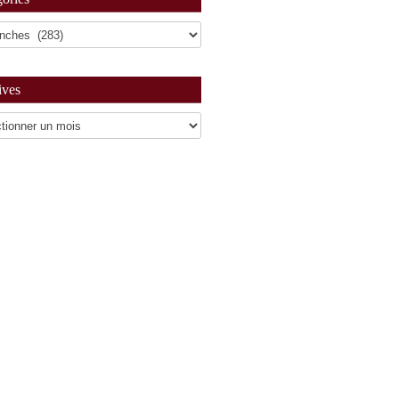
ives
es