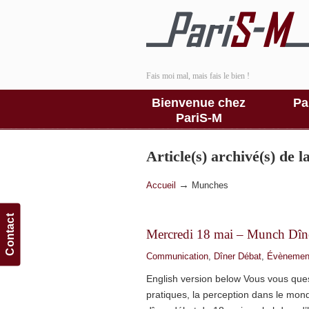
Fais moi mal, mais fais le bien !
Bienvenue chez
Pa
PariS-M
Article(s) archivé(s) de 
→
Accueil
Munches
Contact
Mercredi 18 mai – Munch Dîne
Communication
,
Dîner Débat
,
Évènemen
English version below Vous vous ques
pratiques, la perception dans le mon