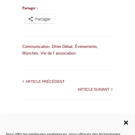
Partager :
Partager
Communication
,
Dîner Débat
,
Évènements
,
Munches
,
Vie de l' association
ARTICLE PRÉCÉDENT
ARTICLE SUIVANT
Rechercher dans le site
Pour offrir les meilleures expériences, nous utilisons des technologies