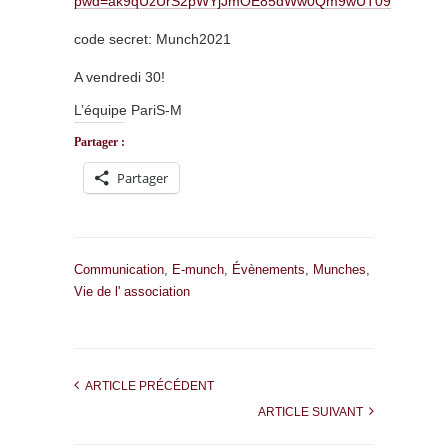
pwd=ak9qUzUrS2pWYjJmOE85dWw0Qm9wUT09
code secret: Munch2021
A vendredi 30!
L’équipe PariS-M
Partager :
Partager
Communication
,
E-munch
,
Évènements
,
Munches
,
Vie de l' association
ARTICLE PRÉCÉDENT
ARTICLE SUIVANT