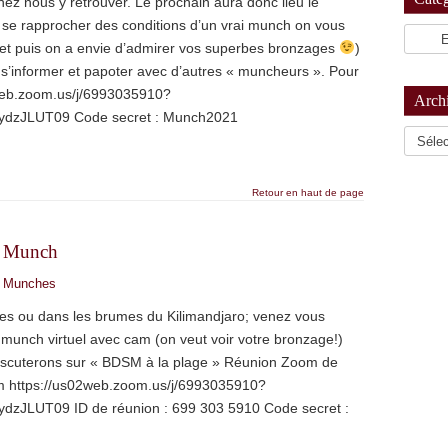
nez nous y retrouver. Le prochain aura donc lieu le
 se rapprocher des conditions d’un vrai munch on vous
et puis on a envie d’admirer vos superbes bronzages
)
 s’informer et papoter avec d’autres « muncheurs ». Pour
02web.zoom.us/j/6993035910?
Arch
zJLUT09 Code secret : Munch2021
Archiv
Retour en haut de page
 – Munch
,
Munches
ges ou dans les brumes du Kilimandjaro; venez vous
ch virtuel avec cam (on veut voir votre bronzage!)
iscuterons sur « BDSM à la plage » Réunion Zoom de
om https://us02web.zoom.us/j/6993035910?
LUT09 ID de réunion : 699 303 5910 Code secret :