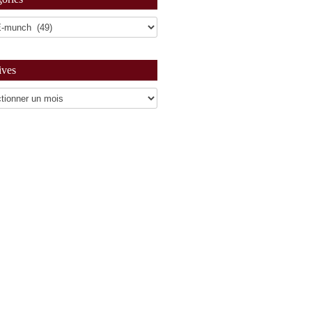
ives
es