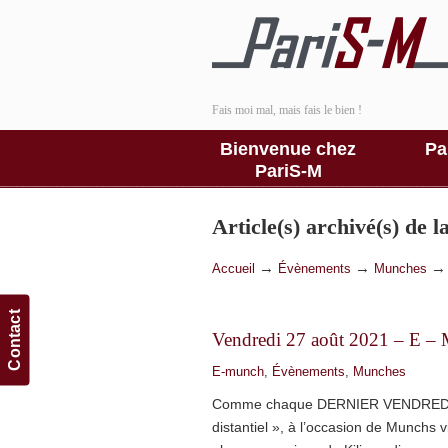
Fais moi mal, mais fais le bien !
Bienvenue chez
Pa
PariS-M
Article(s) archivé(s) de 
→
→
Accueil
Évènements
Munches
Contact
Vendredi 27 août 2021 – E –
E-munch
,
Évènements
,
Munches
Comme chaque DERNIER VENDREDI DU
distantiel », à l’occasion de Munchs 