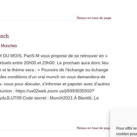
Retour en haut de page
unch
,
Munches
 MOIS, PariS-M vous propose de se retrouver en «
virtuels entre 20h00 et 23h00. Le prochain aura donc lieu
h et le thème sera : « Pouvoirs de l’échange ou échange
r des conditions d’un vrai munch on vous demandera de
- nous pour discuter, s’informer et papoter avec d’autres
réunion : https://us02web.zoom.us/j/6993035910?
LUT09 Code secret : Munch2021 À Bientôt, Le
Retour en haut de page
Pour offrir 
cookies pour