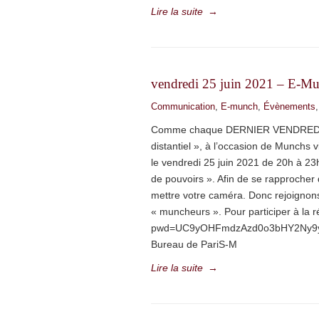
Lire la suite
→
vendredi 25 juin 2021 – E-M
Communication
,
E-munch
,
Évènements
Comme chaque DERNIER VENDREDI DU
distantiel », à l’occasion de Munchs 
le vendredi 25 juin 2021 de 20h à 23
de pouvoirs ». Afin de se rapproche
mettre votre caméra. Donc rejoignons
« muncheurs ». Pour participer à la 
pwd=UC9yOHFmdzAzd0o3bHY2Ny9ydzJ
Bureau de PariS-M
Lire la suite
→