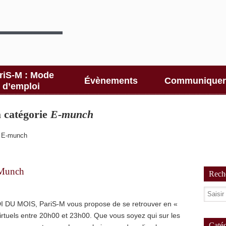
riS-M : Mode
Évènements
Communiquer
d’emploi
la catégorie
E-munch
→
E-munch
 Munch
Reche
 MOIS, PariS-M vous propose de se retrouver en «
virtuels entre 20h00 et 23h00. Que vous soyez qui sur les
Catég