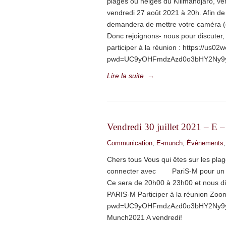
plages ou neiges du Kilimandjaro, ve
vendredi 27 août 2021 à 20h. Afin de
demandera de mettre votre caméra (
Donc rejoignons- nous pour discuter,
participer à la réunion : https://us
pwd=UC9yOHFmdzAzd0o3bHY2Ny9yd
Lire la suite
→
Vendredi 30 juillet 2021 – E
Communication
,
E-munch
,
Évènements
Chers tous Vous qui êtes sur les pla
connecter avec PariS-M pour un mun
Ce sera de 20h00 à 23h00 et nous d
PARIS-M Participer à la réunion Zo
pwd=UC9yOHFmdzAzd0o3bHY2Ny9ydzJ
Munch2021 A vendredi!