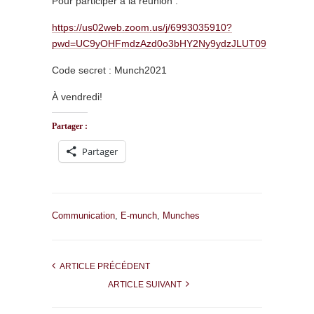
Pour participer à la réunion :
https://us02web.zoom.us/j/6993035910?
pwd=UC9yOHFmdzAzd0o3bHY2Ny9ydzJLUT09
Code secret : Munch2021
À vendredi!
Partager :
Partager
Communication
,
E-munch
,
Munches
ARTICLE PRÉCÉDENT
ARTICLE SUIVANT