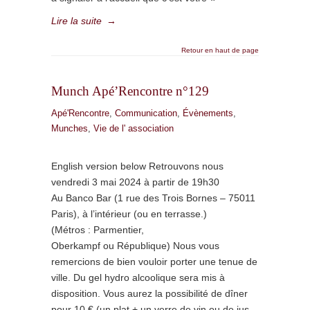
Lire la suite
→
Retour en haut de page
Munch Apé’Rencontre n°129
Apé'Rencontre
,
Communication
,
Évènements
,
Munches
,
Vie de l' association
English version below Retrouvons nous
vendredi 3 mai 2024 à partir de 19h30
Au Banco Bar (1 rue des Trois Bornes – 75011
Paris), à l’intérieur (ou en terrasse.)
(Métros : Parmentier,
Oberkampf ou République) Nous vous
remercions de bien vouloir porter une tenue de
ville. Du gel hydro alcoolique sera mis à
disposition. Vous aurez la possibilité de dîner
pour 10 € (un plat + un verre de vin ou de jus