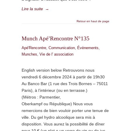
Lire la suite
→
Retour en haut de page
Munch Apé’Rencontre N°135
Apé'Rencontre
,
Communication
,
Évènements
,
Munches
,
Vie de l' association
English version below Retrouvons nous
vendredi 6 décembre 2024 à partir de 19h30
Au Banco Bar (1 rue des Trois Bornes – 75011
Paris), à l’intérieur (ou en terrasse.)
(Métros : Parmentier,
Oberkampf ou République) Nous vous
remercions de bien vouloir porter une tenue de
ville. Du gel hydro alcoolique sera mis à
disposition. Vous aurez la possibilité de dîner
pour 10 € (un plat + un verre de vin ou de jus