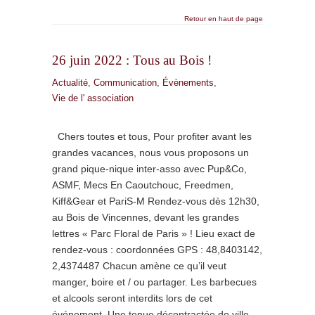
Retour en haut de page
26 juin 2022 : Tous au Bois !
Actualité
,
Communication
,
Évènements
,
Vie de l' association
Chers toutes et tous, Pour profiter avant les
grandes vacances, nous vous proposons un
grand pique-nique inter-asso avec Pup&Co,
ASMF, Mecs En Caoutchouc, Freedmen,
Kiff&Gear et PariS-M Rendez-vous dès 12h30,
au Bois de Vincennes, devant les grandes
lettres « Parc Floral de Paris » ! Lieu exact de
rendez-vous : coordonnées GPS : 48,8403142,
2,4374487 Chacun amène ce qu’il veut
manger, boire et / ou partager. Les barbecues
et alcools seront interdits lors de cet
événement. Une tenue décontractée de ville