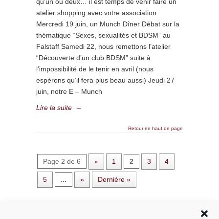
qu’un ou deux… il est temps de venir faire un
atelier shopping avec votre association
Mercredi 19 juin, un Munch Dîner Débat sur la
thématique “Sexes, sexualités et BDSM” au
Falstaff Samedi 22, nous remettons l’atelier
“Découverte d’un club BDSM” suite à
l’impossibilité de le tenir en avril (nous
espérons qu’il fera plus beau aussi) Jeudi 27
juin, notre E – Munch
Lire la suite
→
Retour en haut de page
Page 2 de 6
«
1
2
3
4
5
...
»
Dernière »
Rechercher dans le site