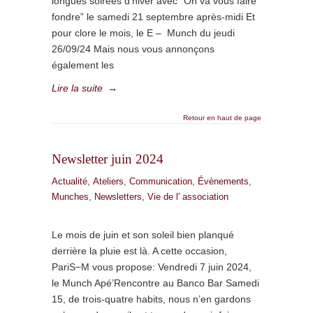
longues soirées d’hiver avec “On va vous faire
fondre” le samedi 21 septembre après-midi Et
pour clore le mois, le E – Munch du jeudi
26/09/24 Mais nous vous annonçons
également les
Lire la suite
→
Retour en haut de page
Newsletter juin 2024
Actualité
,
Ateliers
,
Communication
,
Évènements
,
Munches
,
Newsletters
,
Vie de l' association
Le mois de juin et son soleil bien planqué
derrière la pluie est là. A cette occasion,
PariS−M vous propose: Vendredi 7 juin 2024,
le Munch Apé’Rencontre au Banco Bar Samedi
15, de trois-quatre habits, nous n’en gardons