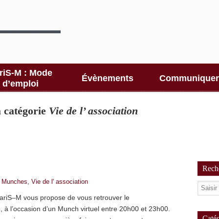
riS-M : Mode
Évènements
Communiquer
d’emploi
la catégorie
Vie de l’ association
Reche
,
Munches
,
Vie de l' association
PariS–M vous propose de vous retrouver le
 », à l’occasion d’un Munch virtuel entre 20h00 et 23h00.
Catég