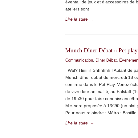
éventail de jeux et d’accessoires de 
ateliers sont
Lire la suite
→
Munch Dîner Débat « Pet play
Communication
,
Dîner Débat
,
Évènemen
Waf? Hiiiiiiiii! Shhhhhh ! Autant de 
Munch dîner débat du mercredi 18 oc
confirmé dans le Pet Play. Venez éch
de vivre leur animalité, au Falstaff (
de 19h30 pour faire connaissance/boi
M » sera proposée à 13€90 (un plat 
Pour nous rejoindre : Métro : Bastille 
Lire la suite
→