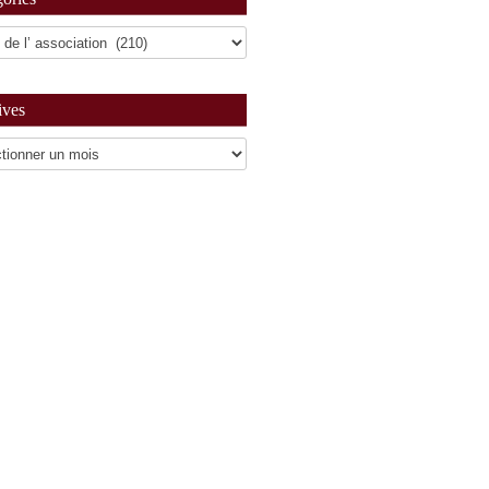
ives
es