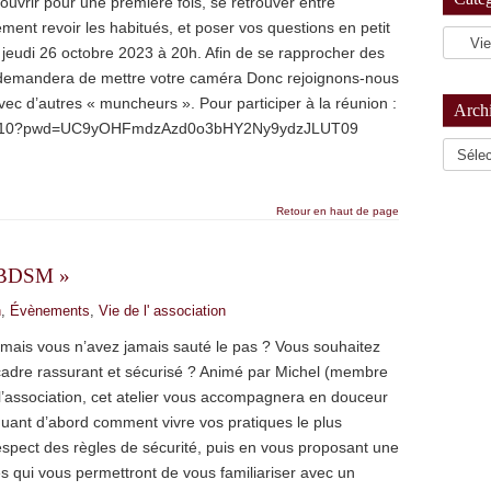
ouvrir pour une première fois, se retrouver entre
ent revoir les habitués, et poser vos questions en petit
e jeudi 26 octobre 2023 à 20h. Afin de se rapprocher des
 demandera de mettre votre caméra Donc rejoignons-nous
avec d’autres « muncheurs ». Pour participer à la réunion :
Arch
035910?pwd=UC9yOHFmdzAzd0o3bHY2Ny9ydzJLUT09
Archiv
Retour en haut de page
e BDSM »
n
,
Évènements
,
Vie de l' association
mais vous n’avez jamais sauté le pas ? Vous souhaitez
n cadre rassurant et sécurisé ? Animé par Michel (membre
 l’association, cet atelier vous accompagnera en douceur
uant d’abord comment vivre vos pratiques le plus
spect des règles de sécurité, puis en vous proposant une
s qui vous permettront de vous familiariser avec un