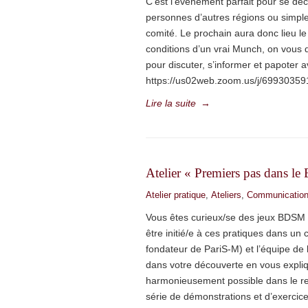
C’est l’événement parfait pour se déc
personnes d’autres régions ou simplem
comité. Le prochain aura donc lieu l
conditions d’un vrai Munch, on vous
pour discuter, s’informer et papoter 
https://us02web.zoom.us/j/6993
Lire la suite
→
Atelier « Premiers pas dans l
Atelier pratique
,
Ateliers
,
Communicatio
Vous êtes curieux/se des jeux BDSM 
être initié/e à ces pratiques dans u
fondateur de PariS-M) et l’équipe de
dans votre découverte en vous expliq
harmonieusement possible dans le re
série de démonstrations et d’exercice