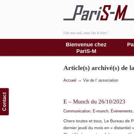
Fais moi mal, mais fais le bien !
Bienvenue chez
Pa
PariS-M
Article(s) archivé(s) de 
→
Accueil
Vie de l’ association
Contact
E – Munch du 26/10/2023
Communication
,
E-munch
,
Évènements
Chers toutes et tous, Le Bureau de 
dernier jeudi du mois en « distantiel