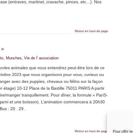
base (entraves, martinet, cravache, pinces, etc…). Nos
Retour en haut de page
 »
ts
,
Munches
,
Vie de l' association
paroles animales que vous entendrez peut-être lors de ce
tobre 2023 que nous organisons pour vous, curieux ou
anger avec des puppies, chevaux ou félins sur la façon
1er étage) 10-12 Place de la Bastille 75011 PARIS A partir
re/manger tranquillement. Pour dîner, la formule « PariS-
garni et une boisson). L’animation commencera à 20h30
Bus : 20 . 29 .
Retour en haut de page
Pour offrir 