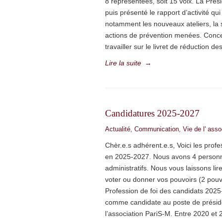
8 représentées, soit 15 voix. La Pré
puis présenté le rapport d’activité qui
notamment les nouveaux ateliers, la s
actions de prévention menées. Conce
travailler sur le livret de réduction d
Lire la suite
→
Candidatures 2025-2027
Actualité
,
Communication
,
Vie de l' asso
Chèr.e.s adhérent.e.s, Voici les prof
en 2025-2027. Nous avons 4 personne
administratifs. Nous vous laissons li
voter ou donner vos pouvoirs (2 pou
Profession de foi des candidats 202
comme candidate au poste de préside
l’association PariS-M. Entre 2020 et 2