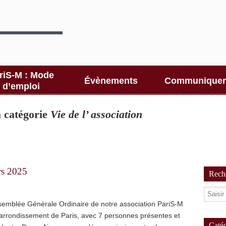
riS-M : Mode
Évènements
Communiquer
d’emploi
la catégorie
Vie de l’ association
rs 2025
Reche
ssemblée Générale Ordinaire de notre association PariS-M
 arrondissement de Paris, avec 7 personnes présentes et
Catég