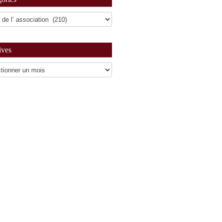
ives
es