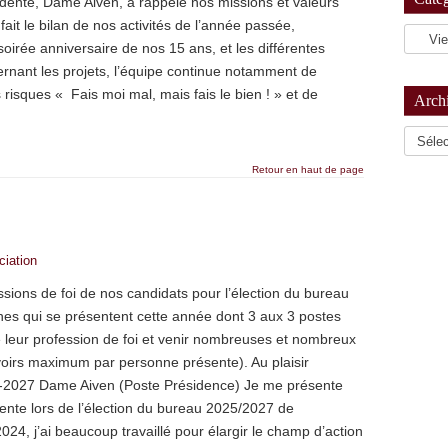
sidente, Dame Aiven, a rappelé nos missions et valeurs
 fait le bilan de nos activités de l’année passée,
oirée anniversaire de nos 15 ans, et les différentes
rnant les projets, l’équipe continue notamment de
es risques « Fais moi mal, mais fais le bien ! » et de
Arch
Archiv
Retour en haut de page
ciation
essions de foi de nos candidats pour l’élection du bureau
s qui se présentent cette année dont 3 aux 3 postes
re leur profession de foi et venir nombreuses et nombreux
voirs maximum par personne présente). Au plaisir
5-2027 Dame Aiven (Poste Présidence) Je me présente
nte lors de l’élection du bureau 2025/2027 de
024, j’ai beaucoup travaillé pour élargir le champ d’action