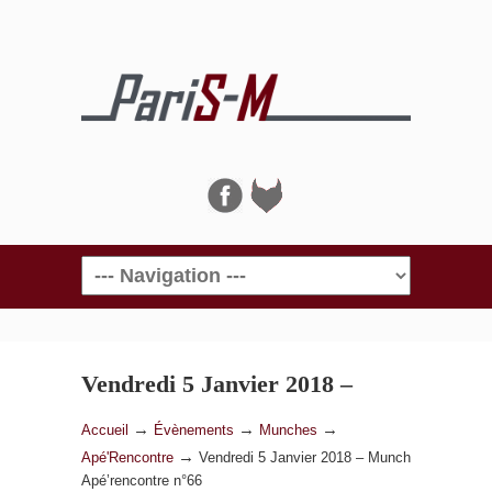
Navigation
Vendredi 5 Janvier 2018 –
Munch Apé’rencontre n°66
→
→
→
Accueil
Évènements
Munches
→
Apé'Rencontre
Vendredi 5 Janvier 2018 – Munch
Apé’rencontre n°66