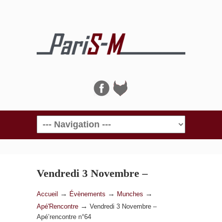
Navigation
Vendredi 3 Novembre –
Apé’rencontre n°64
→
→
→
Accueil
Évènements
Munches
→
Apé'Rencontre
Vendredi 3 Novembre –
Apé’rencontre n°64