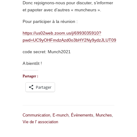
Donc rejoignons-nous pour discuter, s’informer
et papoter avec d’autres « muncheurs ».
Pour participer à la réunion :
https://us02web.zoom.us/j/6993035910?
pwd=UC9yOHFmdzAzd0o3bHY2Ny9ydzJLUT09
code secret: Munch2021
A bientôt !
Partager :
Partager
Communication
,
E-munch
,
Évènements
,
Munches
,
Vie de l' association