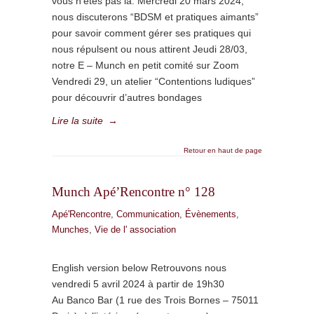
vous n’êtes pas là. Mercredi 20 mars 2024,
nous discuterons “BDSM et pratiques aimants”
pour savoir comment gérer ses pratiques qui
nous répulsent ou nous attirent Jeudi 28/03,
notre E – Munch en petit comité sur Zoom
Vendredi 29, un atelier “Contentions ludiques”
pour découvrir d’autres bondages
Lire la suite
→
Retour en haut de page
Munch Apé’Rencontre n° 128
Apé'Rencontre
,
Communication
,
Évènements
,
Munches
,
Vie de l' association
English version below Retrouvons nous
vendredi 5 avril 2024 à partir de 19h30
Au Banco Bar (1 rue des Trois Bornes – 75011