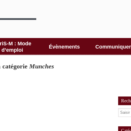
riS-M : Mode
Évènements
Communiquer
d’emploi
la catégorie
Munches
Reche
Catég