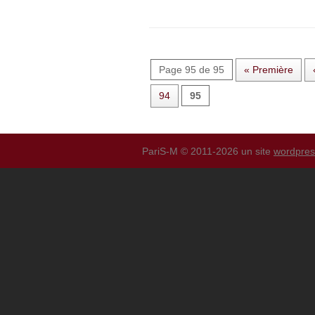
Page 95 de 95
« Première
94
95
PariS-M © 2011-2026 un site
wordpre