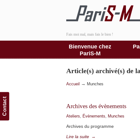
Fais moi mal, mais fais le bien !
Bienvenue chez
Pa
PariS-M
Article(s) archivé(s) de 
→
Accueil
Munches
Contact
Archives des évènements
Ateliers
,
Évènements
,
Munches
Archives du programme
Lire la suite
→