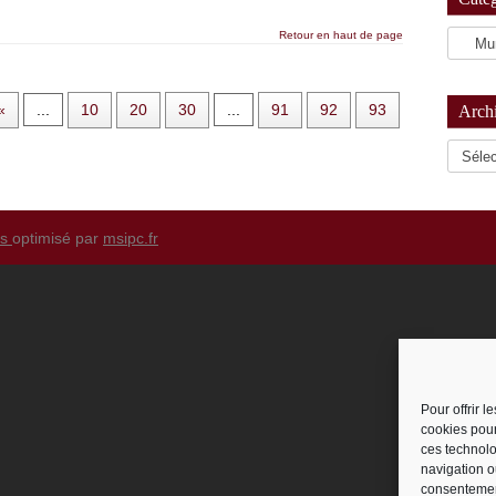
Retour en haut de page
«
...
10
20
30
...
91
92
93
Arch
Archiv
ss
optimisé par
msipc.fr
Pour offrir 
cookies pour
ces technolo
navigation ou
consentement