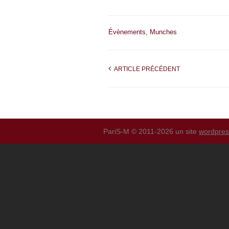
Évènements
,
Munches
ARTICLE PRÉCÉDENT
PariS-M © 2011-2026 un site
wordpre