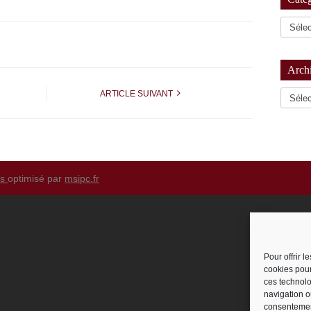
Arch
Archiv
ARTICLE SUIVANT
ss
optimisé par
msipc.fr
Pour offrir 
cookies pour
ces technolo
navigation ou
consentement