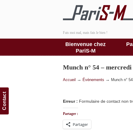
Fais moi mal, mais fais le bien !
Bienvenue chez
Pa
PariS-M
Munch n° 54 – mercredi
→
→
Accueil
Évènements
Munch n° 54
Contact
Erreur :
Formulaire de contact non tr
Partager :
Partager