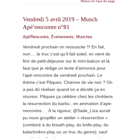
Retour en haut de page
Vendredi 5 avril 2019 – Munch
Apé’rencontre n°81
Apé'Rencontre
,
Évènements
,
Munches
Vendredi prochain on ressuscite !!! En fait,
non…..le truc c’est qu’il fait soleil, on vient de
finir de petit-déjeuner sur le mini-balcon et là
faut que je rédige un texte d’annonce pour
l’apé-rencontre de vendredi prochain. Le
thème c’est Pâques, Chienne de vie non ? On
a pas dû réaliser quand on a décidé ça en
réunion. Pâques ça célèbre chez les chrétiens
la résurrection du barbu.. en animation d’apé-
rencontre…. À la rigueur, @Sade_Liza aurait
pu nous goupiller un atelier « résurrection »
(combiné à du breath-play, du knife-play, du
kalachnikov-play ou un truc du genre), sauf