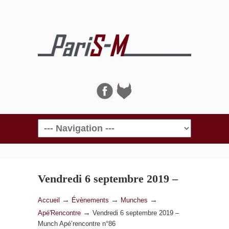
Navigation
Vendredi 6 septembre 2019 –
Munch Apé’rencontre n°86
→
→
→
Accueil
Évènements
Munches
→
Apé'Rencontre
Vendredi 6 septembre 2019 –
Munch Apé’rencontre n°86