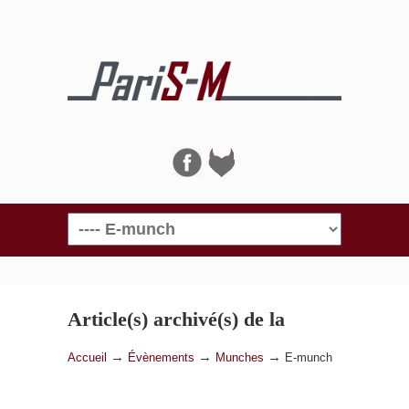
Navigation
Article(s) archivé(s) de la
catégorie
E-munch
→
→
→
Accueil
Évènements
Munches
E-munch