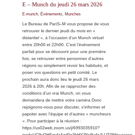
E – Munch du jeudi 26 mars 2026
E-munch
,
Évènements
,
Munches
Le Bureau de PariS–M vous propose de vous
retrouver le dernier jeudi du mois en «
distantiel », à l’occasion d’un Munch virtuel
entre 20h00 et 22h00. C’est l’événement
parfait pour se découvrir pour une première
fois, se retrouver entre personnes d’autres
régions ou simplement revoir les habitués, et
poser vos questions en petit comité. Le
prochain aura donc lieu le jeudi 26 mars
2026 à 20h. Afin de se rapprocher des
conditions d’un vrai Munch, on vous
demandera de mettre votre caméra Donc
rejoignons-nous pour discuter, s’informer et
papoter avec l’équipe et d’autres « muncheurs
». Pour participer à la réunion :
https://us02web.zoom.us/j/6993035910?
pwd=UC9yOHFmdzAzd0o3bHY2Ny9ydzJLUT09#success