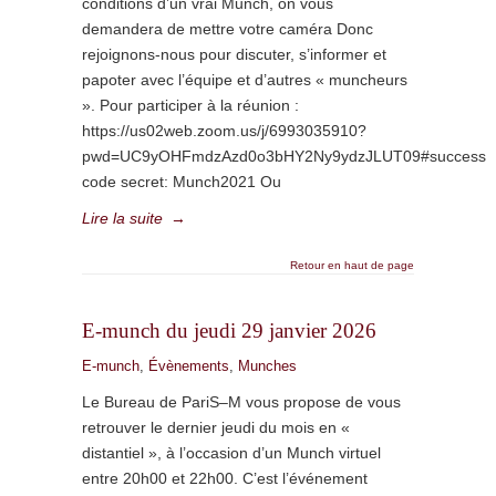
conditions d’un vrai Munch, on vous
demandera de mettre votre caméra Donc
rejoignons-nous pour discuter, s’informer et
papoter avec l’équipe et d’autres « muncheurs
». Pour participer à la réunion :
https://us02web.zoom.us/j/6993035910?
pwd=UC9yOHFmdzAzd0o3bHY2Ny9ydzJLUT09#success
code secret: Munch2021 Ou
Lire la suite
→
Retour en haut de page
E-munch du jeudi 29 janvier 2026
E-munch
,
Évènements
,
Munches
Le Bureau de PariS–M vous propose de vous
retrouver le dernier jeudi du mois en «
distantiel », à l’occasion d’un Munch virtuel
entre 20h00 et 22h00. C’est l’événement