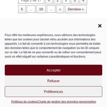
Page 2 de 17
«
1
2
3
4
5
...
10
...
»
Dernière »
Rechercher dans le site
Pour offrir les meilleures expériences, nous utilisons des technologies
telles que les cookies pour stocker et/ou accéder aux informations des
appareils. Le fait de consentir à ces technologies nous permettra de traiter
des données telles que le comportement de navigation ou les ID uniques
Catégories
sur ce site. Le fait de ne pas consentir ou de retirer son consentement peut
avoir un effet négatif sur certaines caractéristiques et fonctions.
Accepter
Archives
Archives
Refuser
Préférences
PariS-M © 2011-2026 un site
wordpress
Politique de cookies
Charte de gestion des données personnelles
optimisé par
msipc.fr