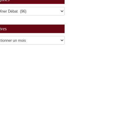
ives
es