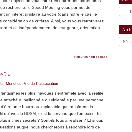
pour objectif de vous faire rencontrer des partenaires
 de recherche, le Speed Meeting vous permet de
 un intérêt similaire au vôtre (dans notre le cas, le
s considération de critères. Ainsi, vous vous retrouverez
sard et ce indépendamment de leur genre, orientation
Arch
Archiv
Retour en haut de page
e ? »
ts
,
Munches
,
Vie de l' association
ntasmes les plus inavoués s’entremêle avec la réalité.
re attaché.e, baillonné.e ou violenté.e par une personne
 d’être un.e bourreau implacable qui transforme la
t qu’avec le BDSM, c’est le cerveau que l’on baise. Et
us intimes secrets ? Sont-ils tous à réaliser ? Et si oui,
questions auquel nous chercherons à répondre lors de