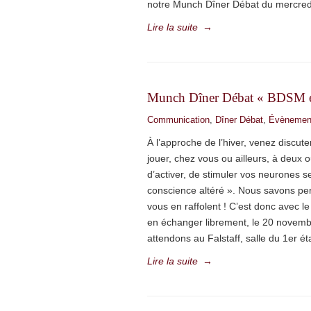
notre Munch Dîner Débat du mercred
Lire la suite
→
Munch Dîner Débat « BDSM et é
Communication
,
Dîner Débat
,
Évènemen
À l’approche de l’hiver, venez discut
jouer, chez vous ou ailleurs, à deux o
d’activer, de stimuler vos neurones
conscience altéré ». Nous savons per
vous en raffolent ! C’est donc avec l
en échanger librement, le 20 novemb
attendons au Falstaff, salle du 1er é
Lire la suite
→