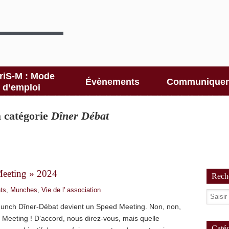
riS-M : Mode
Évènements
Communiquer
d’emploi
la catégorie
Dîner Débat
eeting » 2024
Reche
ts
,
Munches
,
Vie de l' association
unch Dîner-Débat devient un Speed Meeting. Non, non,
Meeting ! D’accord, nous direz-vous, mais quelle
Catég