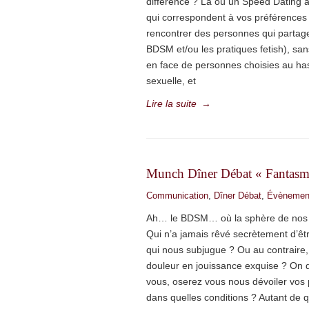
différence ? Là où un Speed Dating a 
qui correspondent à vos préférences
rencontrer des personnes qui partagent
BDSM et/ou les pratiques fetish), san
en face de personnes choisies au ha
sexuelle, et
Lire la suite
→
Munch Dîner Débat « Fantasm
Communication
,
Dîner Débat
,
Évènemen
Ah… le BDSM… où la sphère de nos fa
Qui n’a jamais rêvé secrètement d’êt
qui nous subjugue ? Ou au contraire,
douleur en jouissance exquise ? On di
vous, oserez vous nous dévoiler vos pl
dans quelles conditions ? Autant de 