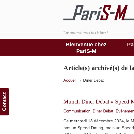
Fais moi mal, mais fais le bien !
Bienvenue chez
Pa
PariS-M
Article(s) archivé(s) de 
→
Accueil
Dîner Débat
Contact
Munch Dîner Débat « Speed M
Communication
,
Dîner Débat
,
Évènemen
Ce mercredi 18 décembre 2024, le M
pas un Speed Dating, mais un Speed 