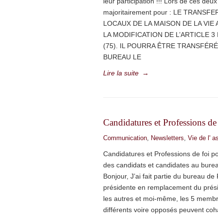
leur participation !!! Lors de ces de
majoritairement pour : LE TRANS
LOCAUX DE LA MAISON DE LA VIE 
LA MODIFICATION DE L’ARTICLE 3 
(75). IL POURRA ÊTRE TRANSFÉR
BUREAU LE
Lire la suite
→
Candidatures et Professions de
Communication
,
Newsletters
,
Vie de l' a
Candidatures et Professions de foi po
des candidats et candidates au bur
Bonjour, J’ai fait partie du bureau 
présidente en remplacement du prési
les autres et moi-même, les 5 memb
différents voire opposés peuvent coha