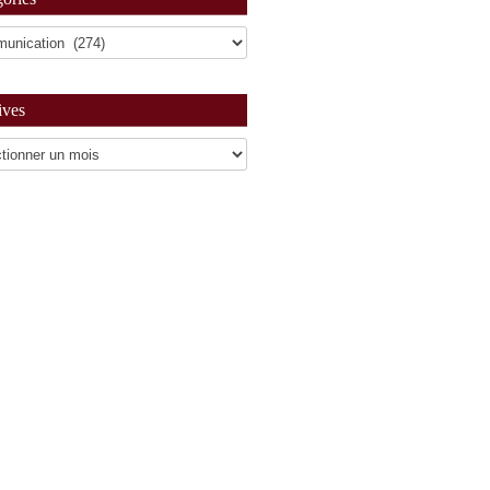
ives
es