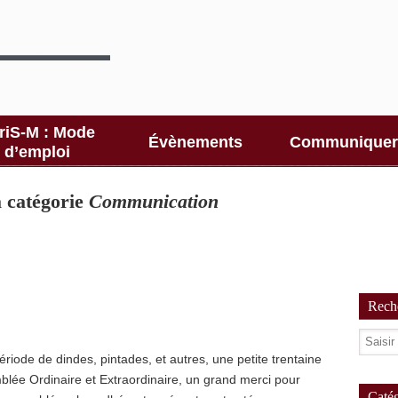
riS-M : Mode
Évènements
Communiquer
d’emploi
la catégorie
Communication
Reche
ériode de dindes, pintades, et autres, une petite trentaine
blée Ordinaire et Extraordinaire, un grand merci pour
Catég