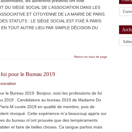
ux assemblées, les adhérents présents ont voté
FERT DU SIÈGE SOCIAL DE L’ASSOCIATION DANS LES
ASSOCIATIVE ET CITOYENNE DE LA MAIRIE DE PARIS
DES STATUTS : LE SIÈGE SOCIAL EST FIXÉ À PARIS
É EN TOUT AUTRE LIEU PAR SIMPLE DÉCISION DU
Arch
Archiv
Retour en haut de page
 foi pour le Bureau 2019
ssociation
ur le Bureau 2019 Bonjour, voici les professions de foi
eau 2019 : Candidature au bureau 2019 de Madame Do
de Paris-M cuvée 2018 en qualité de membre, puis de
dent révoqué. Cette expérience m’a beaucoup appris sur
res du bureau m’ont prouvée que des tempéraments
biter et faire de belles choses. Ca tangue parfois mais