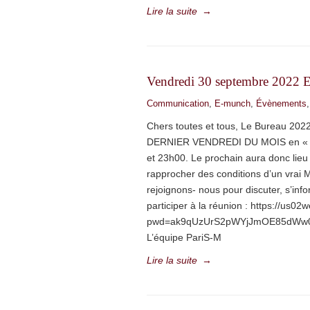
Lire la suite
→
Vendredi 30 septembre 2022 
Communication
,
E-munch
,
Évènements
Chers toutes et tous, Le Bureau 202
DERNIER VENDREDI DU MOIS en « dist
et 23h00. Le prochain aura donc lieu
rapprocher des conditions d’un vra
rejoignons- nous pour discuter, s’in
participer à la réunion : https://us
pwd=ak9qUzUrS2pWYjJmOE85dWw0Qm
L’équipe PariS-M
Lire la suite
→