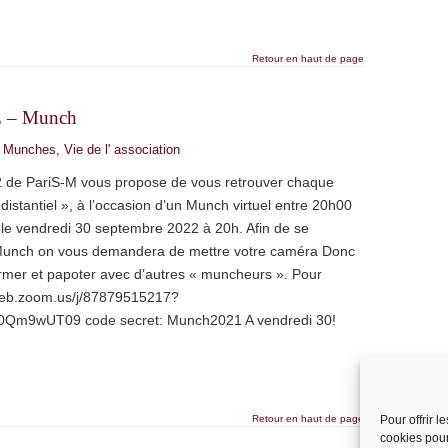
Retour en haut de page
E – Munch
,
Munches
,
Vie de l' association
2 de PariS-M vous propose de vous retrouver chaque
antiel », à l’occasion d’un Munch virtuel entre 20h00
 le vendredi 30 septembre 2022 à 20h. Afin de se
i Munch on vous demandera de mettre votre caméra Donc
former et papoter avec d’autres « muncheurs ». Pour
02web.zoom.us/j/87879515217?
9wUT09 code secret: Munch2021 A vendredi 30!
Retour en haut de page
Pour offrir 
cookies pour