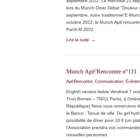
septembre 2022. Le mercredi 21 sept
lors du Munch Diner Débat “Douleur d
septembre, notre traditionnel E-Munc
octobre 2022, le Munch Apé’rencontr
PariS-M 2022
Lire la suite
→
Munch Apé’Rencontre n°111
Apé'Rencontre
,
Communication
,
Évènem
English version below Vendredi 7 oct
Trois Bornes – 75011 Paris), à l’inté
République) Nous vous remercions de
le Banco : Tenue de ville. Du gel hydr
possibilité de dîner pour 10 € (un pla
l’Association prendra vos commandes 
nouvelles personnes