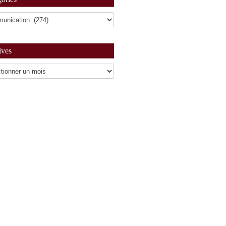
ives
es