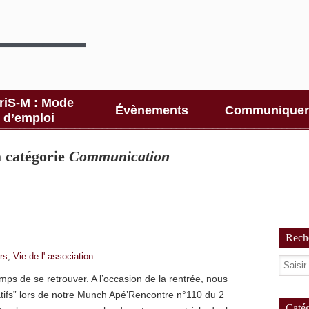
riS-M : Mode
Évènements
Communiquer
d’emploi
la catégorie
Communication
Reche
rs
,
Vie de l' association
emps de se retrouver. A l’occasion de la rentrée, nous
ifs” lors de notre Munch Apé’Rencontre n°110 du 2
Catég