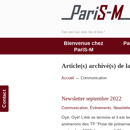
Fais moi mal, mais fais le bien !
Bienvenue chez
Pa
PariS-M
Article(s) archivé(s) de 
→
Accueil
Communication
Contact
Newsletter septembre 2022
Communication
,
Évènements
,
Newslette
Oyé, Oyé! L’été se termine et il est t
animerons des TP “Pose de préservat