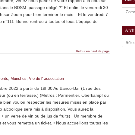
embre, venez nous parler de votre rapport à la douleur
ans le BDSM: passage obligé ?” Et enfin, le vendredi 30
h sur Zoom pour bien terminer le mois. Et le vendredi 7
e n°111 Bonne rentrée à toutes et tous L’équipe de
Arch
Archiv
Retour en haut de page
ents
,
Munches
,
Vie de l' association
obre 2022 à partir de 19h30 Au Banco-Bar (1 rue des
rieur (ou en terrasse.) (Métros : Parmentier, Oberkampf ou
 bien vouloir respecter les mesures mises en place par
o alcoolique sera mis à disposition. Vous aurez la
t + un verre de vin ou de jus de fruits) . Un membre de
et vous remettra un ticket. • Nous accueillons toutes les