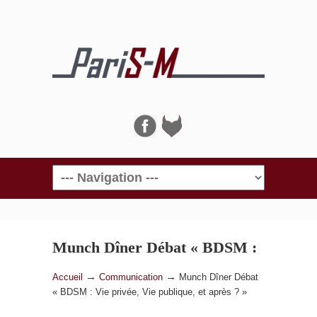
Navigation
Munch Dîner Débat « BDSM :
Vie privée, Vie publique, et
→
→
Accueil
Communication
Munch Dîner Débat
« BDSM : Vie privée, Vie publique, et après ? »
après ? »