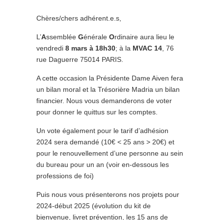
Chères/chers adhérent.e.s,
L’
A
ssemblée
G
énérale
O
rdinaire aura lieu le
vendredi
8 mars à 18h30
; à la
MVAC 14
, 76
rue Daguerre 75014 PARIS.
A cette occasion la Présidente Dame Aiven fera
un bilan moral et la Trésorière Madria un bilan
financier. Nous vous demanderons de voter
pour donner le quittus sur les comptes.
Un vote également pour le tarif d’adhésion
2024 sera demandé (10€ < 25 ans > 20€) et
pour le renouvellement d’une personne au sein
du bureau pour un an (voir en-dessous les
professions de foi)
Puis nous vous présenterons nos projets pour
2024-début 2025 (évolution du kit de
bienvenue, livret prévention, les 15 ans de