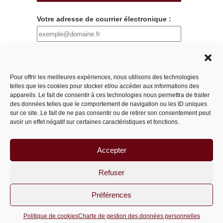
Votre adresse de courrier électronique :
Pseudo
Pour offrir les meilleures expériences, nous utilisons des technologies
telles que les cookies pour stocker et/ou accéder aux informations des
Nous utilisons MailChimp comme plateforme
appareils. Le fait de consentir à ces technologies nous permettra de traiter
marketing. En cliquant ci-dessous pour vous
des données telles que le comportement de navigation ou les ID uniques
abonner, vous reconnaissez que vos
sur ce site. Le fait de ne pas consentir ou de retirer son consentement peut
avoir un effet négatif sur certaines caractéristiques et fonctions.
informations seront transférées à Mailchimp
pour traitement.
En savoir plus sur les
pratiques de confidentialité de Mailchimp ici.
Accepter
Refuser
Préférences
PariS-M © 2011-2026 un site
wordpress
Politique de cookies
Charte de gestion des données personnelles
optimisé par
msipc.fr