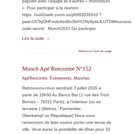
papoter avec l’équipe et d’autres « muncheurs
». Pour participer à la réunion :
https ://us02web.zoom.us/j/6993035910 ?
pwd=UC9yOHFmdzAzd0o3bHY2Ny9ydzJLUT09#success
code secret : Munch2021 Ou participer
Lire la suite
→
Retour en haut de page
Munch Apé’Rencontre N°152
Apé'Rencontre
,
Évènements
,
Munches
Retrouvons-nous vendredi 3 juillet 2026 à
partir de 19h30 Au Banco Bar (1 rue des Trois
Bornes – 75011 Paris), à l’intérieur (ou en
terrasse.) (Métros : Parmentier,
Oberkampf ou République) Nous vous
remercions de bien vouloir porter une tenue de
ville. Vous aurez la possibilité de dîner pour 10