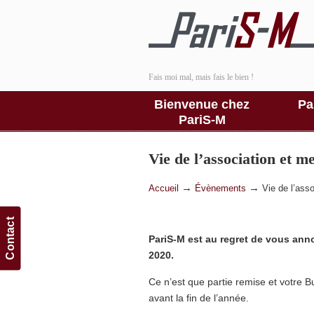
Fais moi mal, mais fais le bien !
Bienvenue chez
Pa
PariS-M
Vie de l’association et 
→
→
Accueil
Évènements
Vie de l’ass
Contact
PariS-M est au regret de vous anno
2020.
Ce n’est que partie remise et votre B
avant la fin de l’année.