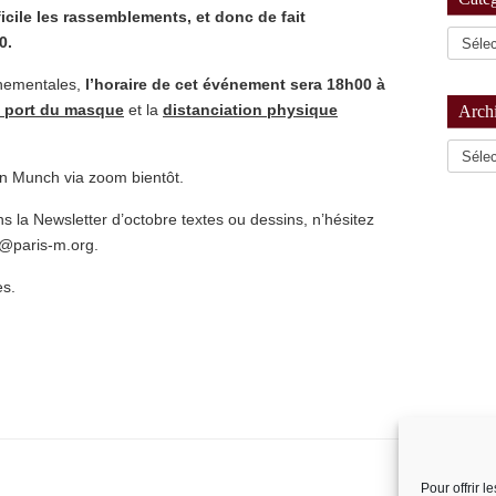
fficile les rassemblements, et donc de fait
0.
rnementales,
l’horaire de cet événement sera 18h00 à
u port du masque
et la
distanciation physique
Arch
Archiv
n Munch via zoom bientôt.
ns la Newsletter d’octobre textes ou dessins, n’hésitez
n@paris-m.org.
es.
Pour offrir 