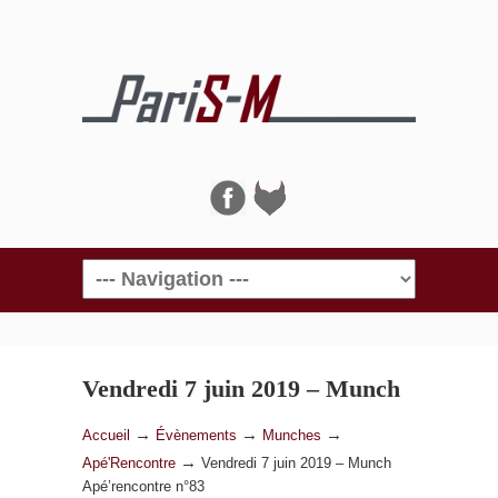
Navigation
Vendredi 7 juin 2019 – Munch
Apé’rencontre n°83
→
→
→
Accueil
Évènements
Munches
→
Apé'Rencontre
Vendredi 7 juin 2019 – Munch
Apé’rencontre n°83